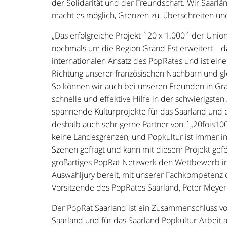
der Solidarität und der Freundschaft. Wir Saarl
macht es möglich, Grenzen zu überschreiten und
„Das erfolgreiche Projekt `20 x 1.000´ der Union
nochmals um die Region Grand Est erweitert – d
internationalen Ansatz des PopRates und ist eine
Richtung unserer französischen Nachbarn und gl
So können wir auch bei unseren Freunden in Grand
schnelle und effektive Hilfe in der schwierigst
spannende Kulturprojekte für das Saarland und d
deshalb auch sehr gerne Partner von `„20fois100
keine Landesgrenzen, und Popkultur ist immer in
Szenen gefragt und kann mit diesem Projekt gef
großartiges PopRat-Netzwerk den Wettbewerb in d
Auswahljury bereit, mit unserer Fachkompetenz 
Vorsitzende des PopRates Saarland, Peter Meyer
Der PopRat Saarland ist ein Zusammenschluss vo
Saarland und für das Saarland Popkultur-Arbeit 