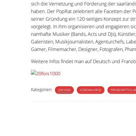
sich die Vernetzung und Förderung der saarländ
haben. Der PopRat zelebriert alle Facetten der P
seiner Gründung ein 120-seitiges Konzept zur st
vorgelegt. In ihm organisieren und engagieren si
namhafte Musiker (Bands, Acts und DJs), Künstler,
Galeristen, Musikjournalisten, Agenturchefs, Lab
Gamer, Filmemacher, Designer, Fotografen, Pha
Weitere Infos findet man auf Deutsch und Fran
Kategorien:
20X1000
CORONA-KRISE
PRESSEMITTEILU