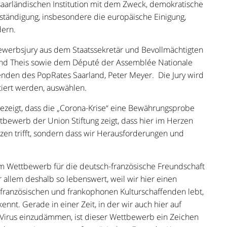
 saarländischen Institution mit dem Zweck, demokratische
rständigung, insbesondere die europäische Einigung,
dern.
werbsjury aus dem Staatssekretär und Bevollmächtigten
and Theis sowie dem Député der Assemblée Nationale
nden des PopRates Saarland, Peter Meyer. Die Jury wird
ntiert werden, auswählen.
gezeigt, dass die „Corona-Krise“ eine Bewährungsprobe
tbewerb der Union Stiftung zeigt, dass hier im Herzen
nzen trifft, sondern dass wir Herausforderungen und
em Wettbewerb für die deutsch-französische Freundschaft
r allem deshalb so lebenswert, weil wir hier einen
 französischen und frankophonen Kulturschaffenden lebt,
nt. Gerade in einer Zeit, in der wir auch hier auf
Virus einzudämmen, ist dieser Wettbewerb ein Zeichen