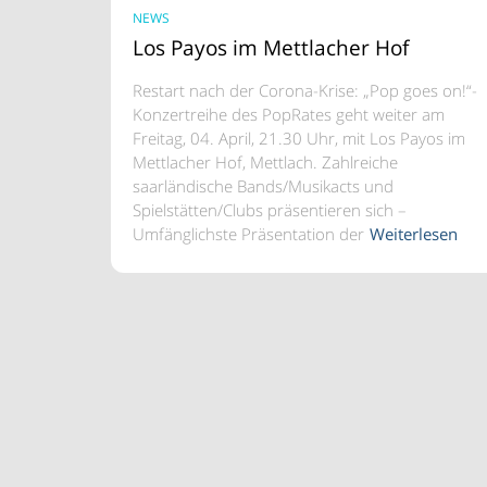
NEWS
Los Payos im Mettlacher Hof
Restart nach der Corona-Krise: „Pop goes on!“-
Konzertreihe des PopRates geht weiter am
Freitag, 04. April, 21.30 Uhr, mit Los Payos im
Mettlacher Hof, Mettlach. Zahlreiche
saarländische Bands/Musikacts und
Spielstätten/Clubs präsentieren sich –
Umfänglichste Präsentation der
Weiterlesen