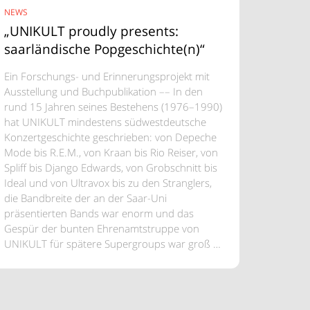
NEWS
„UNIKULT proudly presents:
saarländische Popgeschichte(n)“
Ein Forschungs- und Erinnerungsprojekt mit
Ausstellung und Buchpublikation –– In den
rund 15 Jahren seines Bestehens (1976–1990)
hat UNIKULT mindestens südwestdeutsche
Konzertgeschichte geschrieben: von Depeche
Mode bis R.E.M., von Kraan bis Rio Reiser, von
Spliff bis Django Edwards, von Grobschnitt bis
Ideal und von Ultravox bis zu den Stranglers,
die Bandbreite der an der Saar-Uni
präsentierten Bands war enorm und das
Gespür der bunten Ehrenamtstruppe von
UNIKULT für spätere Supergroups war groß …