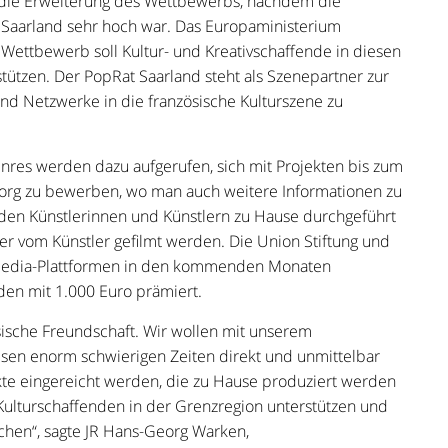
n die Erweiterung des Wettbewerbs, nachdem die
m Saarland sehr hoch war. Das Europaministerium
Wettbewerb soll Kultur- und Kreativschaffende in diesen
tützen. Der PopRat Saarland steht als Szenepartner zur
nd Netzwerke in die französische Kulturszene zu
enres werden dazu aufgerufen, sich mit Projekten bis zum
.org zu bewerben, wo man auch weitere Informationen zu
 den Künstlerinnen und Künstlern zu Hause durchgeführt
 vom Künstler gefilmt werden. Die Union Stiftung und
 Media-Plattformen in den kommenden Monaten
den mit 1.000 Euro prämiert.
ösische Freundschaft. Wir wollen mit unserem
esen enorm schwierigen Zeiten direkt und unmittelbar
ekte eingereicht werden, die zu Hause produziert werden
Kulturschaffenden in der Grenzregion unterstützen und
chen“, sagte JR Hans-Georg Warken,