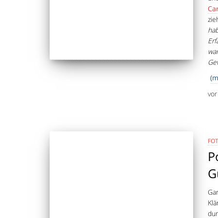
Ca
zie
hab
Erf
wa
Gew
(m
vo
FO
P
G
Gan
Klä
dur