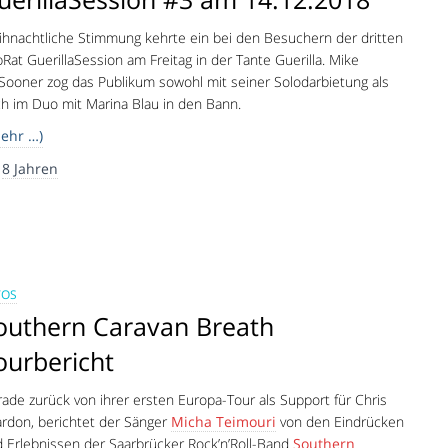
hnachtliche Stimmung kehrte ein bei den Besuchern der dritten
Rat GuerillaSession am Freitag in der Tante Guerilla. Mike
ooner zog das Publikum sowohl mit seiner Solodarbietung als
h im Duo mit Marina Blau in den Bann.
ehr …)
r
8 Jahren
TOS
outhern Caravan Breath
ourbericht
ade zurück von ihrer ersten Europa-Tour als Support für Chris
rdon, berichtet der Sänger
Micha Teimouri
von den Eindrücken
 Erlebnissen der Saarbrücker Rock’n’Roll-Band
Southern