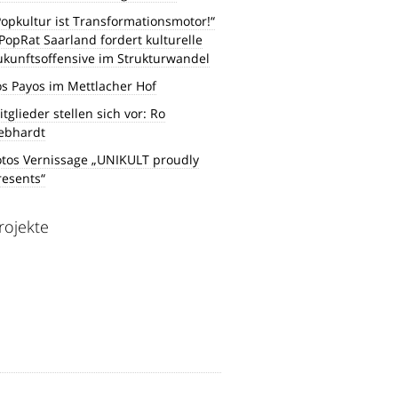
Popkultur ist Transformationsmotor!“
 PopRat Saarland fordert kulturelle
ukunftsoffensive im Strukturwandel
os Payos im Mettlacher Hof
tglieder stellen sich vor: Ro
ebhardt
otos Vernissage „UNIKULT proudly
resents“
rojekte