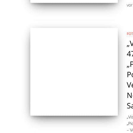
vo
FO
„
4
„
P
V
N
S
„Vi
„Pi
– V