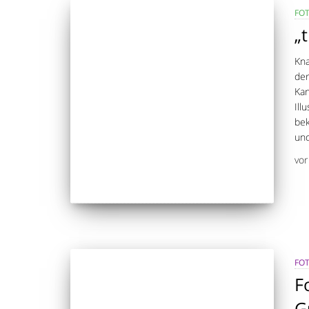
FO
„
Kna
der
Kan
Ill
bek
und
vo
FO
F
G