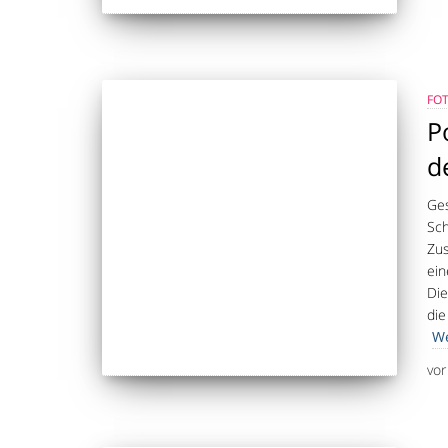
FO
P
d
Ges
Sch
Zus
ein
Die
die
We
vo