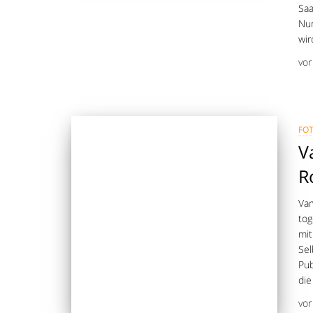
Saa
Num
wir
vo
FO
V
R
Var
tog
mit
Sel
Pub
die
vo