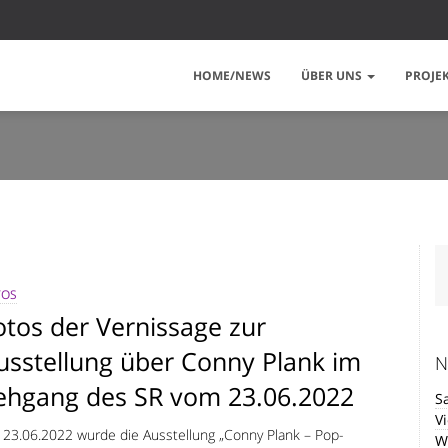
HOME/NEWS
ÜBER UNS
PROJE
TOS
otos der Vernissage zur
usstellung über Conny Plank im
N
ehgang des SR vom 23.06.2022
S
V
23.06.2022 wurde die Ausstellung „Conny Plank – Pop-
W