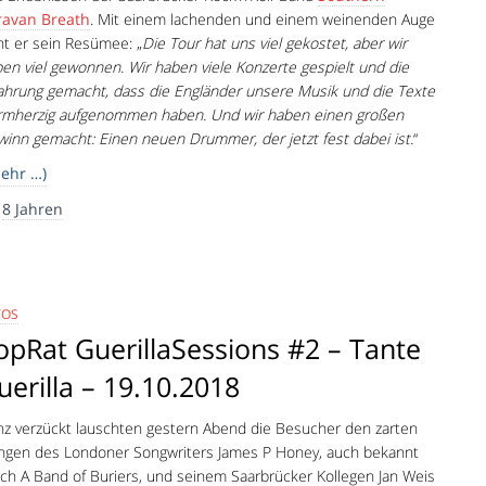
ravan Breath
. Mit einem lachenden und einem weinenden Auge
ht er sein Resümee: „
Die Tour hat uns viel gekostet, aber wir
en viel gewonnen. Wir haben viele Konzerte gespielt und die
ahrung gemacht, dass die Engländer unsere Musik und die Texte
rmherzig aufgenommen haben. Und wir haben einen großen
inn gemacht: Einen neuen Drummer, der jetzt fest dabei ist.
“
ehr …)
r
8 Jahren
TOS
opRat GuerillaSessions #2 – Tante
uerilla – 19.10.2018
z verzückt lauschten gestern Abend die Besucher den zarten
ngen des Londoner Songwriters James P Honey, auch bekannt
ch A Band of Buriers, und seinem Saarbrücker Kollegen Jan Weis