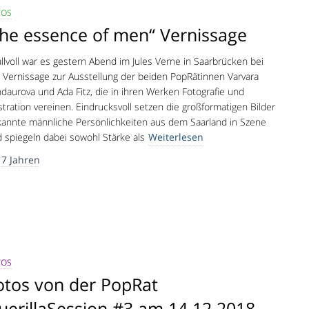
TOS
the essence of men“ Vernissage
llvoll war es gestern Abend im Jules Verne in Saarbrücken bei
 Vernissage zur Ausstellung der beiden PopRätinnen Varvara
daurova und Ada Fitz, die in ihren Werken Fotografie und
ustration vereinen. Eindrucksvoll setzen die großformatigen Bilder
annte männliche Persönlichkeiten aus dem Saarland in Szene
 spiegeln dabei sowohl Stärke als
Weiterlesen
r
7 Jahren
TOS
otos von der PopRat
uerillaSession #3 am 14.12.2018