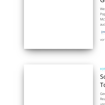
Wei
Pop
McS
auc
(m
vo
FO
S
T
Ger
Rea
und