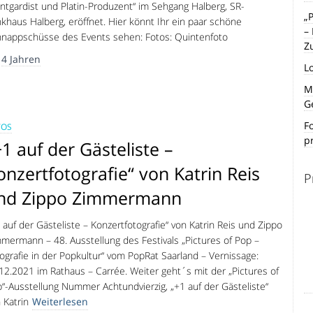
ntgardist und Platin-Produzent“ im Sehgang Halberg, SR-
„
khaus Halberg, eröffnet. Hier könnt Ihr ein paar schöne
–
nappschüsse des Events sehen: Fotos: Quintenfoto
Z
r
4 Jahren
L
Mi
G
F
TOS
p
+1 auf der Gästeliste –
onzertfotografie“ von Katrin Reis
P
nd Zippo Zimmermann
 auf der Gästeliste – Konzertfotografie“ von Katrin Reis und Zippo
mermann – 48. Ausstellung des Festivals „Pictures of Pop –
ografie in der Popkultur“ vom PopRat Saarland – Vernissage:
12.2021 im Rathaus – Carrée. Weiter geht´s mit der „Pictures of
“-Ausstellung Nummer Achtundvierzig, „+1 auf der Gästeliste“
 Katrin
Weiterlesen