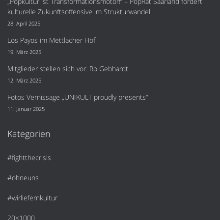
„Popkultur ist Transformationsmotor!“ – PopRat Saarland fordert
kulturelle Zukunftsoffensive im Strukturwandel
28. April 2025
Los Payos im Mettlacher Hof
19. März 2025
Mitglieder stellen sich vor: Ro Gebhardt
12. März 2025
Fotos Vernissage „UNIKULT proudly presents“
11. Januar 2025
Kategorien
#fightthecrisis
#ohneuns
#wirliefernkultur
20×1000