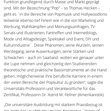
Funktion grundlegend durch Masse und Markt geprägt
sind. Mit der Bezeichnung “Pop” – so Thomas Hecken –
geht es `in die Bereiche von Popmusik und Hollywoodkino
teilweise ebenso tief hinein wie in die von Marketing und
Werbung, Wahlkämpfen und Meinungsumfragen, TV-
Serials und Illustrierten, Fantreffen und Internetblogs,
Mode und Alltagsdesign, Spektakel und Event, DIY und
Kulturindustrie´. Diese Phänomen, seine Wurzeln, seinen
Werdegang, seine Auswirkungen, seine Stärken und
Schwächen – auch im Saarland- wollen wir genauer unter
die Lupe nehmen und gleichzeitig den Studierenden
theoretische und praktische Basisinstrumente an die Hand
geben, möglicherweise ihre berufliche Karriere in einem
der vielen Bereiche der Popkultur zu gründen“, sagte die
Universitäts-Professorin und Verantwortliche für das
Zertifikat, Professorin Dr. Astrid M. Fellner (Amerikanistik).
„Die universitäre Ausbildung mit starkem Praxisbezug ist
ein zentraler Leuchtturm unseres Konzeptes `Home of