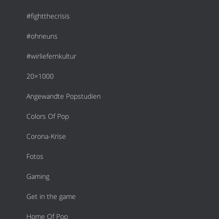
#fightthecrisis
#ohneuns
#wirliefernkultur
20×1000
Angewandte Popstudien
Colors Of Pop
Corona-Krise
Fotos
Gaming
Get in the game
Home Of Pop