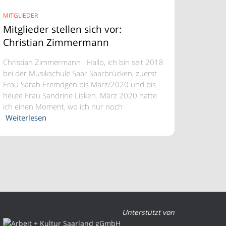
MITGLIEDER
Mitglieder stellen sich vor:
Christian Zimmermann
Christian Zimmermann Hallo, ich bin seit 2018
bei der Musikschule Saar Saarbrücken, zuerst
Frau Sarah Fremdgen bis März/2020 und bis
heute Frau Sandrine Lisken. März 2020 hatte
ich einen Moment, wo ich nur noch
Weiterlesen
Unterstützt von