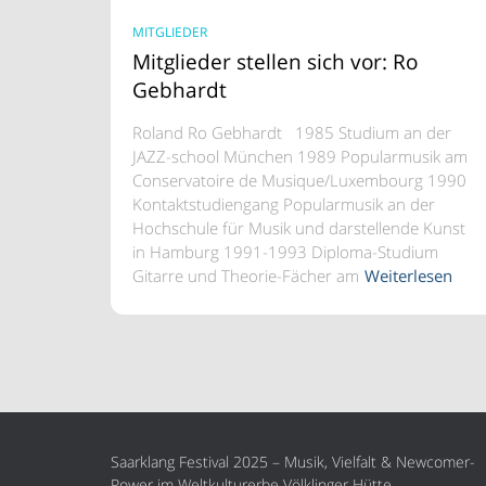
MITGLIEDER
Mitglieder stellen sich vor: Ro
Gebhardt
Roland Ro Gebhardt 1985 Studium an der
JAZZ-school München 1989 Popularmusik am
Conservatoire de Musique/Luxembourg 1990
Kontaktstudiengang Popularmusik an der
Hochschule für Musik und darstellende Kunst
in Hamburg 1991-1993 Diploma-Studium
Gitarre und Theorie-Fächer am
Weiterlesen
Saarklang Festival 2025 – Musik, Vielfalt & Newcomer-
Power im Weltkulturerbe Völklinger Hütte