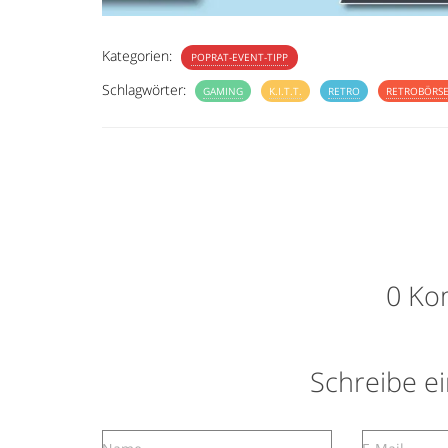
Kategorien:
POPRAT-EVENT-TIPP
Schlagwörter:
GAMING
K.I.T.T.
RETRO
RETROBÖRSE
0 Ko
Schreibe 