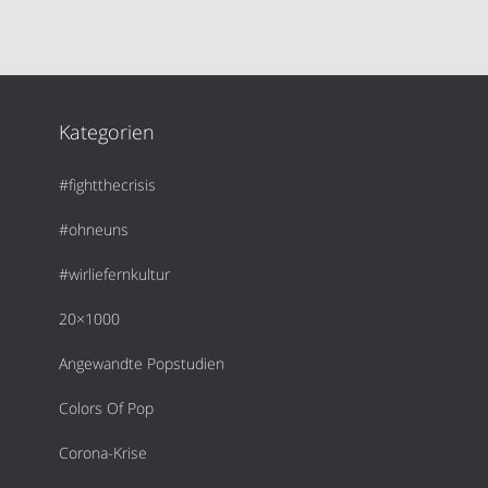
Kategorien
#fightthecrisis
#ohneuns
#wirliefernkultur
20×1000
Angewandte Popstudien
Colors Of Pop
Corona-Krise