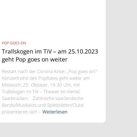
POP GOES ON
Trallskogen im TiV – am 25.10.2023
geht Pop goes on weiter
Restart nach der Corona-Krise: „Pop goes on!“-
Konzertreihe des PopRates geht weiter am
Mittwoch, 25. Oktober, 19.30 Uhr, mit
Trallskogen im TiV – Theater im Viertel,
Saarbrücken. Zahlreiche saarländische
Bands/Musikacts und Spielstätten/Clubs
präsentieren sich –
Weiterlesen