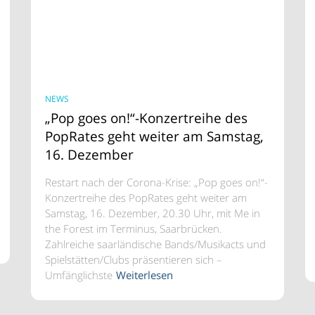
NEWS
„Pop goes on!“-Konzertreihe des
PopRates geht weiter am Samstag,
16. Dezember
Restart nach der Corona-Krise: „Pop goes on!“-
Konzertreihe des PopRates geht weiter am
Samstag, 16. Dezember, 20.30 Uhr, mit Me in
the Forest im Terminus, Saarbrücken.
Zahlreiche saarländische Bands/Musikacts und
Spielstätten/Clubs präsentieren sich –
Umfänglichste
Weiterlesen