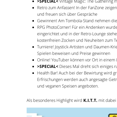
>SPECIAL<
​Vintage ​Magic: The Gathering m
Retro zum Anfassen! ​In der ​FanZone zeig
und freuen sich über Gespräche
Gewinnen! ​Am Tombola-Stand nehmen die 
RPG PhotoCorner!​ Für ein Andenken wurde e
eingerichtet und in der ​Retro-Lounge​ ste
kostenfreien Zocken und Neuheiten zum Te
Turniere!​ Joystick-Artisten und Daumen-Kr
Spielen beweisen und Preise gewinnen
Online! ​YouTuber können vor Ort in einem
>SPECIAL<
​Dieses Mal dreht sich einiges
Health Bar!​ Auch bei der Bewirtung wird g
Erfrischungen werden auch angesagte Getr
und veganen Speisen angeboten.
Als besonderes Highlight wird
K.I.T.T.
mit dabei 