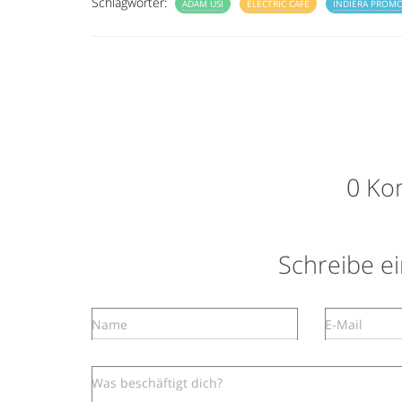
Schlagwörter:
ADAM USI
ELECTRIC CAFÉ
INDIERA PROM
0 Ko
Schreibe 
Name
E-Mail
Was beschäftigt dich?