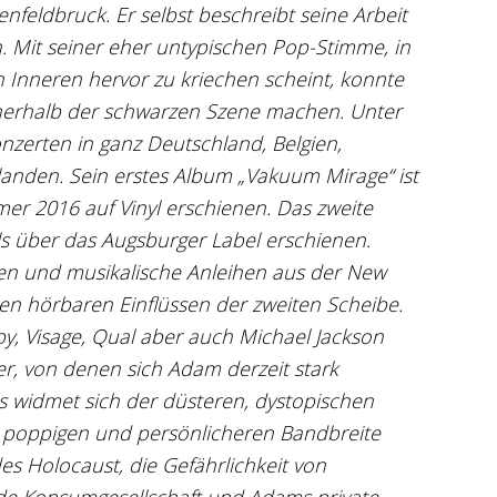
enfeldbruck. Er selbst beschreibt seine Arbeit
n. Mit seiner eher untypischen Pop-Stimme, in
ten Inneren hervor zu kriechen scheint, konnte
nerhalb der schwarzen Szene machen. Unter
onzerten in ganz Deutschland, Belgien,
landen. Sein erstes Album „Vakuum Mirage“ ist
r 2016 auf Vinyl erschienen. Das zweite
lls über das Augsburger Label erschienen.
zen und musikalische Anleihen aus der New
en hörbaren Einflüssen der zweiten Scheibe.
, Visage, Qual aber auch Michael Jackson
er, von denen sich Adam derzeit stark
ms widmet sich der düsteren, dystopischen
r poppigen und persönlicheren Bandbreite
des Holocaust, die Gefährlichkeit von