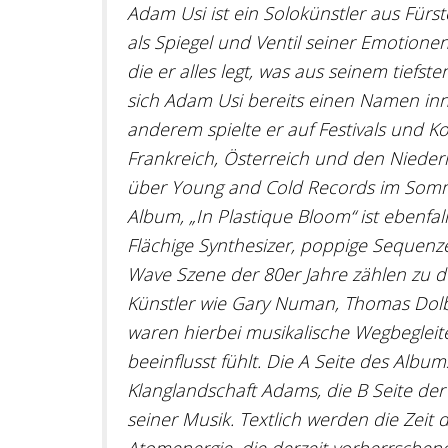
Adam Usi ist ein Solokünstler aus Fürst
als Spiegel und Ventil seiner Emotione
die er alles legt, was aus seinem tiefs
sich Adam Usi bereits einen Namen in
anderem spielte er auf Festivals und K
Frankreich, Österreich und den Nieder
über Young and Cold Records im Somme
Album, „In Plastique Bloom“ ist ebenfa
Flächige Synthesizer, poppige Sequen
Wave Szene der 80er Jahre zählen zu d
Künstler wie Gary Numan, Thomas Dolby
waren hierbei musikalische Wegbegleit
beeinflusst fühlt. Die A Seite des Albu
Klanglandschaft Adams, die B Seite de
seiner Musik. Textlich werden die Zeit 