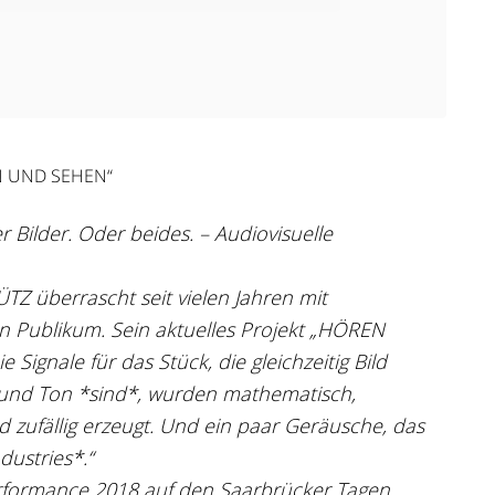
N UND SEHEN“
r Bilder. Oder beides. – Audiovisuelle
Z überrascht seit vielen Jahren mit
n Publikum. Sein aktuelles Projekt „HÖREN
 Signale für das Stück, die gleichzeitig Bild
ld und Ton *sind*, wurden mathematisch,
d zufällig erzeugt. Und ein paar Geräusche, das
ustries*.“
erformance 2018 auf den Saarbrücker Tagen