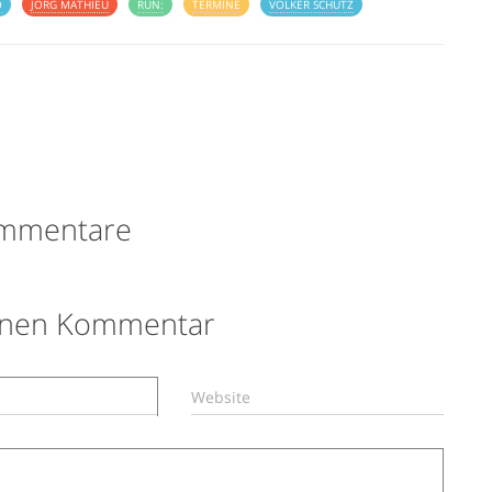
O
JÖRG MATHIEU
RUN:
TERMINE
VOLKER SCHÜTZ
mmentare
einen Kommentar
Website