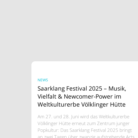
NEWS
Saarklang Festival 2025 – Musik,
Vielfalt & Newcomer-Power im
Weltkulturerbe Völklinger Hütte
Am 27. und 28. Juni wird das Weltkulturerbe
Völklinger Hütte erneut zum Zentrum junger
Popkultur: Das Saarklang Festival 2025 bringt
an zwei Tagen über zwanzig aufstrebende Acts