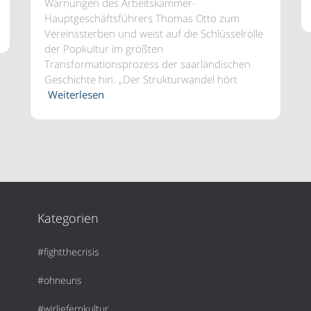
Warnungen des Arbeitskammer-
Hauptgeschäftsführers Thomas Otto zum
Vereinssterben und weist auf die Schlüsselrolle
der Popkultur im größten
Transformationsprozess der saarländischen
Geschichte hin. „Der Strukturwandel hört
Weiterlesen
Kategorien
#fightthecrisis
#ohneuns
#wirliefernkultur