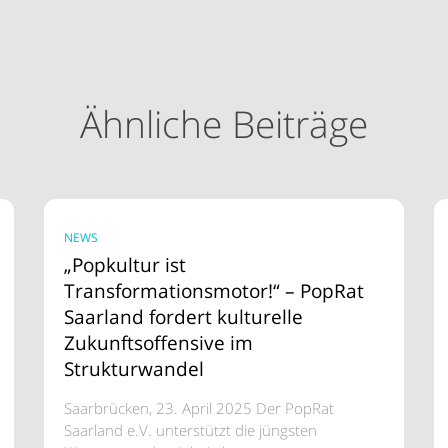
Ähnliche Beiträge
NEWS
„Popkultur ist
Transformationsmotor!“ – PopRat
Saarland fordert kulturelle
Zukunftsoffensive im
Strukturwandel
Saarbrücken, 23. April 2025 Der PopRat
Saarland e.V. unterstützt die jüngsten