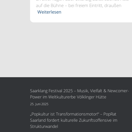
auf die Bühne – bei freiem Eintritt, draußen
Weiterlesen
Saarklang Festival 2025 – Musik, Vielfalt & Newcomer-
Power im Weltkulturerbe Völklinger Hütte
25. Juni 2025
„Popkultur ist Transformationsmotor!“ – PopRat
Saarland fordert kulturelle Zukunftsoffensive im
Strukturwandel