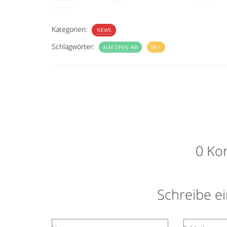
Kategorien:
NEWS
Schlagwörter:
ALM OPEN AIR
SR 1
0 Ko
Schreibe 