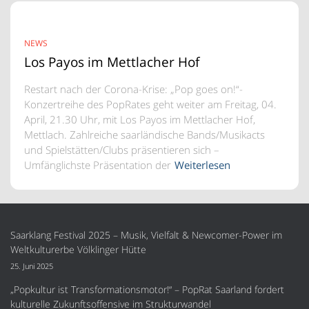
NEWS
Los Payos im Mettlacher Hof
Restart nach der Corona-Krise: „Pop goes on!“-
Konzertreihe des PopRates geht weiter am Freitag, 04.
April, 21.30 Uhr, mit Los Payos im Mettlacher Hof,
Mettlach. Zahlreiche saarländische Bands/Musikacts
und Spielstätten/Clubs präsentieren sich –
Umfänglichste Präsentation der
Weiterlesen
Saarklang Festival 2025 – Musik, Vielfalt & Newcomer-Power im
Weltkulturerbe Völklinger Hütte
25. Juni 2025
„Popkultur ist Transformationsmotor!“ – PopRat Saarland fordert
kulturelle Zukunftsoffensive im Strukturwandel