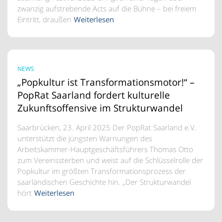
zwanzig aufstrebende Acts auf die Bühne – bei freiem
Eintritt, draußen
Weiterlesen
NEWS
„Popkultur ist Transformationsmotor!“ –
PopRat Saarland fordert kulturelle
Zukunftsoffensive im Strukturwandel
Saarbrücken, 23. April 2025 Der PopRat Saarland e.V.
unterstützt die jüngsten Warnungen des
Arbeitskammer-Hauptgeschäftsführers Thomas Otto
zum Vereinssterben und weist auf die Schlüsselrolle der
Popkultur im größten Transformationsprozess der
saarländischen Geschichte hin. „Der Strukturwandel
hört
Weiterlesen