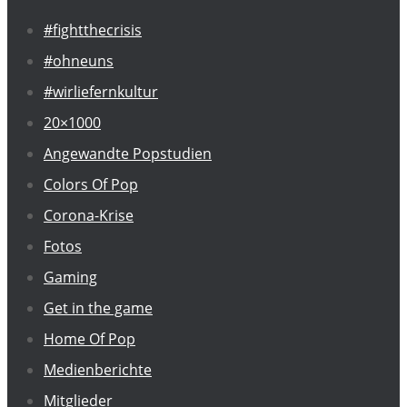
#fightthecrisis
#ohneuns
#wirliefernkultur
20×1000
Angewandte Popstudien
Colors Of Pop
Corona-Krise
Fotos
Gaming
Get in the game
Home Of Pop
Medienberichte
Mitglieder