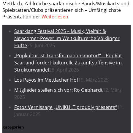
Mettlach. Zahlreiche saarländische Bands/Musikacts und
Spielstätten/Clubs präsentieren sich – Umfänglichste
Präsentation der
Weiterlesen
Saarklang Festival 2025 – Musik, Vielfalt &
Newcomer-Power im Weltkulturerbe Völklinger
Hütte
25. Juni 2025
„Popkultur ist Transformationsmotor!“ – PopRat
Saarland fordert kulturelle Zukunftsoffensive im
Strukturwandel
28. April 2025
Los Payos im Mettlacher Hof
19. März 2025
Mitglieder stellen sich vor: Ro Gebhardt
12. März
2025
Fotos Vernissage „UNIKULT proudly presents“
11.
Januar 2025
Kategorien