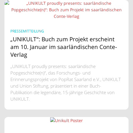
PRESSEMITTEILUNG
„UNIKULT“: Buch zum Projekt erscheint
am 10. Januar im saarländischen Conte-
Verlag
„UNIKULT proudly presents: saarländische
Popgeschichte(n)“, das Forschungs- und
Erinnerungsprojekt von PopRat Saarland e.V., UNIKULT
und Union Stiftung, präsentiert in einer Buch-
Publikation die legendäre, 15-jährige Geschichte von
UNIKULT.