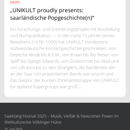
NEWS
„UNIKULT proudly presents:
saarländische Popgeschichte(n)“
Ein Forschungs- und Erinnerungsprojekt mit Ausstellung
und Buchpublikation –– In den rund 15 Jahren seines
Bestehens (1976–1990) hat UNIKULT mindestens
südwestdeutsche Konzertgeschichte geschrieben: von
Depeche Mode bis R.E.M., von Kraan bis Rio Reiser, von
Spliff bis Django Edwards, von Grobschnitt bis Ideal und
von Ultravox bis zu den Stranglers, die Bandbreite der
an der Saar-Uni präsentierten Bands war enorm und
das Gespür der bunten Ehrenamtstruppe von UNIKULT
für spätere Supergroups war groß …
Saarklang Festival 2025 – Musik, Vielfalt & Newcomer-Power im
Weltkulturerbe Völklinger Hütte
25. Juni 2025