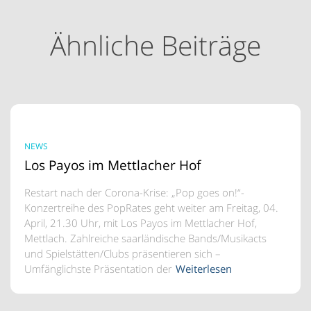
Ähnliche Beiträge
NEWS
Los Payos im Mettlacher Hof
Restart nach der Corona-Krise: „Pop goes on!“-
Konzertreihe des PopRates geht weiter am Freitag, 04.
April, 21.30 Uhr, mit Los Payos im Mettlacher Hof,
Mettlach. Zahlreiche saarländische Bands/Musikacts
und Spielstätten/Clubs präsentieren sich –
Umfänglichste Präsentation der
Weiterlesen