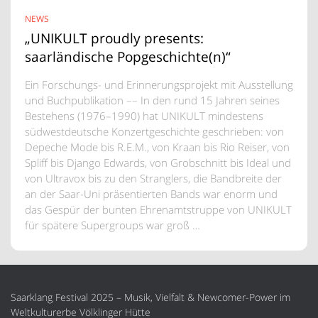
NEWS
„UNIKULT proudly presents:
saarländische Popgeschichte(n)“
Ein Forschungs- und Erinnerungsprojekt mit Ausstellung
und Buchpublikation –– In den rund 15 Jahren seines
Bestehens (1976–1990) hat UNIKULT mindestens
südwestdeutsche Konzertgeschichte geschrieben: von
Depeche Mode bis R.E.M., von Kraan bis Rio Reiser, von
Spliff bis Django Edwards, von Grobschnitt bis Ideal und
von Ultravox bis zu den Stranglers, die Bandbreite der
an der Saar-Uni präsentierten Bands war enorm und
das Gespür der bunten Ehrenamtstruppe von UNIKULT
für spätere Supergroups war groß …
Saarklang Festival 2025 – Musik, Vielfalt & Newcomer-Power im
Weltkulturerbe Völklinger Hütte