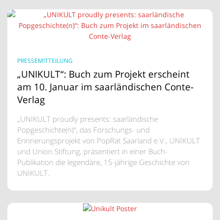
PRESSEMITTEILUNG
„UNIKULT“: Buch zum Projekt erscheint
am 10. Januar im saarländischen Conte-
Verlag
„UNIKULT proudly presents: saarländische
Popgeschichte(n)“, das Forschungs- und
Erinnerungsprojekt von PopRat Saarland e.V., UNIKULT
und Union Stiftung, präsentiert in einer Buch-
Publikation die legendäre, 15-jährige Geschichte von
UNIKULT.