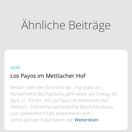
Ähnliche Beiträge
NEWS
Los Payos im Mettlacher Hof
Restart nach der Corona-Krise: „Pop goes on!“-
Konzertreihe des PopRates geht weiter am Freitag, 04.
April, 21.30 Uhr, mit Los Payos im Mettlacher Hof,
Mettlach. Zahlreiche saarländische Bands/Musikacts
und Spielstätten/Clubs präsentieren sich –
Umfänglichste Präsentation der
Weiterlesen