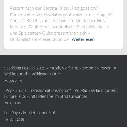
Restart nach der Corona-Krise: „Pop goes on!“-
Konzertreihe des PopRates geht weiter am Freitag, 04.
April, 21.30 Uhr, mit Los Payos im Mettlacher Hof,
Mettlach. Zahlreiche saarländische Bands/Musikacts
und Spielstätten/Clubs präsentieren sich –
Umfänglichste Präsentation der
Weiterlesen
Saarklang Festival 2025 – Musik, Vielfalt & Newcomer-Power im
Weltkulturerbe Völklinger Hütte
25. Juni 2025
„Popkultur ist Transformationsmotor!“ – PopRat Saarland fordert
kulturelle Zukunftsoffensive im Strukturwandel
28. April 2025
Los Payos im Mettlacher Hof
19. März 2025