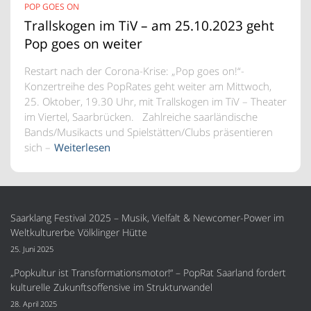
POP GOES ON
Trallskogen im TiV – am 25.10.2023 geht
Pop goes on weiter
Restart nach der Corona-Krise: „Pop goes on!“-
Konzertreihe des PopRates geht weiter am Mittwoch,
25. Oktober, 19.30 Uhr, mit Trallskogen im TiV – Theater
im Viertel, Saarbrücken. Zahlreiche saarländische
Bands/Musikacts und Spielstätten/Clubs präsentieren
sich –
Weiterlesen
Saarklang Festival 2025 – Musik, Vielfalt & Newcomer-Power im
Weltkulturerbe Völklinger Hütte
25. Juni 2025
„Popkultur ist Transformationsmotor!“ – PopRat Saarland fordert
kulturelle Zukunftsoffensive im Strukturwandel
28. April 2025