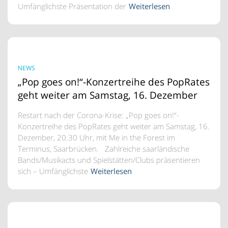
Umfänglichste Präsentation der
Weiterlesen
NEWS
„Pop goes on!“-Konzertreihe des PopRates
geht weiter am Samstag, 16. Dezember
Restart nach der Corona-Krise: „Pop goes on!“-
Konzertreihe des PopRates geht weiter am Samstag, 16.
Dezember, 20.30 Uhr, mit Me in the Forest im
Terminus, Saarbrücken. Zahlreiche saarländische
Bands/Musikacts und Spielstätten/Clubs präsentieren
sich – Umfänglichste
Weiterlesen