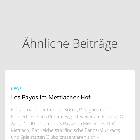
Ähnliche Beiträge
NEWS
Los Payos im Mettlacher Hof
Restart nach der Corona-Krise: „Pop goes on!“-
Konzertreihe des PopRates geht weiter am Freitag, 04.
April, 21.30 Uhr, mit Los Payos im Mettlacher Hof,
Mettlach. Zahlreiche saarländische Bands/Musikacts
und Spielstätten/Clubs präsentieren sich –