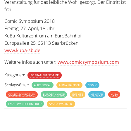
Veranstaltung für das leibliche Wohl gesorgt. Der Eintritt ist
frei.
Comic Symposium 2018
Freitag, 27. April, 18 Uhr
KuBa-Kulturzentrum am EuroBahnhof
Europaallee 25, 66113 Saarbrücken
www.kuba-sb.de
Weitere Infos auch unter:
www.comicsymposium.com
Kategorien:
POPRAT-EVENT-TIPP
Schlagwörter:
ALICE SOCAL
ANNA HAIFISCH
COMIC
COMIC SYMPOSIUM
EUROBAHNHOF
EVENTS
HBKSAAR
KUBA
LASSE WANDSCHNEIDER
SASKIA WARINER.