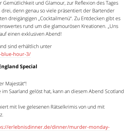
ür Gemütlichkeit und Glamour, zur Reflexion des Tages
h drei, denn genau so viele präsentiert der Bartender
ten dreigängigen „Cocktailmenü“. Zu Entdecken gibt es
senswertes rund um die glamourösen Kreationen. „Uns
 auf einen exklusiven Abend!
und sind erhältlich unter
-blue-hour-3/
England Special
r Majestät“!
le im Saarland gelöst hat, kann an diesem Abend Scotland
ert mit live gelesenen Rätselkrimis von und mit
z.
ps://erlebnisdinner.de/dinner/murder-monday-