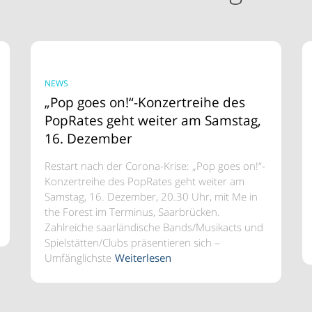
NEWS
„Pop goes on!“-Konzertreihe des
PopRates geht weiter am Samstag,
16. Dezember
Restart nach der Corona-Krise: „Pop goes on!“-
Konzertreihe des PopRates geht weiter am
Samstag, 16. Dezember, 20.30 Uhr, mit Me in
the Forest im Terminus, Saarbrücken.
Zahlreiche saarländische Bands/Musikacts und
Spielstätten/Clubs präsentieren sich –
Umfänglichste
Weiterlesen