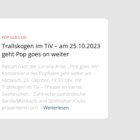
POP GOES ON
Trallskogen im TiV – am 25.10.2023
geht Pop goes on weiter
Restart nach der Corona-Krise: „Pop goes on!“-
Konzertreihe des PopRates geht weiter am
Mittwoch, 25. Oktober, 19.30 Uhr, mit
Trallskogen im TiV – Theater im Viertel,
Saarbrücken. Zahlreiche saarländische
Bands/Musikacts und Spielstätten/Clubs
präsentieren sich –
Weiterlesen