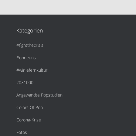
Kategorien
#fightthecrisis
#ohneuns
#wirliefernkultur
20×1000
Angewandte Popstudien
Colors Of Pop
Corona-Krise
Fotos