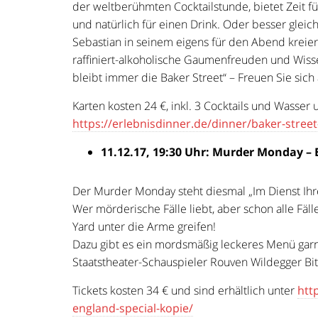
der weltberühmten Cocktailstunde, bietet Zeit f
und natürlich für einen Drink. Oder besser gleic
Sebastian in seinem eigens für den Abend kreier
raffiniert-alkoholische Gaumenfreuden und Wis
bleibt immer die Baker Street“ – Freuen Sie sich
Karten kosten 24 €, inkl. 3 Cocktails und Wasser 
https://erlebnisdinner.de/dinner/baker-street
11.12.17, 19:30 Uhr: Murder Monday – 
Der Murder Monday steht diesmal „Im Dienst Ihre
Wer mörderische Fälle liebt, aber schon alle Fäl
Yard unter die Arme greifen!
Dazu gibt es ein mordsmäßig leckeres Menü garni
Staatstheater-Schauspieler Rouven Wildegger Bit
Tickets kosten 34 € und sind erhältlich unter
htt
england-special-kopie/