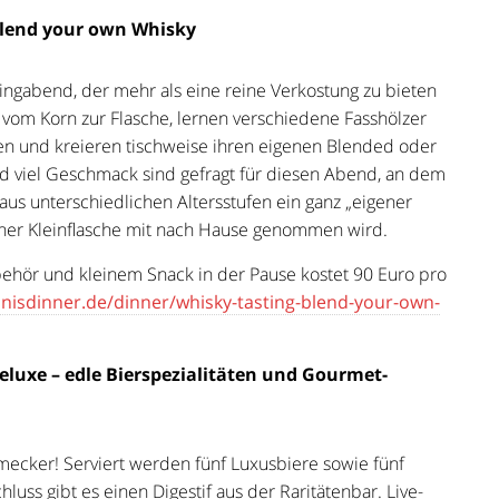
 Blend your own Whisky
stingabend, der mehr als eine reine Verkostung zu bieten
y vom Korn zur Flasche, lernen verschiedene Fasshölzer
nen und kreieren tischweise ihren eigenen Blended oder
d viel Geschmack sind gefragt für diesen Abend, an dem
us unterschiedlichen Altersstufen ein ganz „eigener
einer Kleinflasche mit nach Hause genommen wird.
ehör und kleinem Snack in der Pause kostet 90 Euro pro
bnisdinner.de/dinner/whisky-tasting-blend-your-own-
 deluxe – edle Bierspezialitäten und Gourmet-
mecker! Serviert werden fünf Luxusbiere sowie fünf
ss gibt es einen Digestif aus der Raritätenbar. Live-