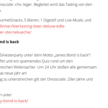
sscode: chic-leger. Begleitet wird das Tasting von den
.
ourmetSnacks, 5 Bieren, 1 Digestif und Live-Musik, und
dinner/biertasting-beer-deluxe-edle-
der-sternekueche/
ond is back
e Silvesterparty unter dem Motto „James Bond is back“!
uffet und ein spannendes Quiz rund um den
lreichen Widersacher. Um 24 Uhr stoßen alle gemeinsam
as neue Jahr an!
 zu unterstreichen gilt der Dresscode: 20er Jahre und
h unter
ty-bond-is-back/