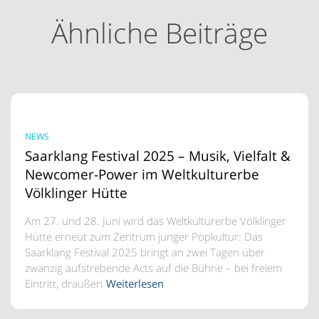
Ähnliche Beiträge
NEWS
Saarklang Festival 2025 – Musik, Vielfalt &
Newcomer-Power im Weltkulturerbe
Völklinger Hütte
Am 27. und 28. Juni wird das Weltkulturerbe Völklinger
Hütte erneut zum Zentrum junger Popkultur: Das
Saarklang Festival 2025 bringt an zwei Tagen über
zwanzig aufstrebende Acts auf die Bühne – bei freiem
Eintritt, draußen
Weiterlesen