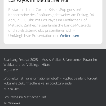
Los Payos im Mettlacher Hof
Restart nach der Corona-Krise: „Pop goes on!“-
Konzertreihe des PopRates geht weiter am Freitag, 04.
April, 21.30 Uhr, mit Los Payos im Mettlacher Hof,
Mettlach. Zahlreiche saarländische Bands/Musikacts
und Spielstätten/Clubs präsentieren sich –
Umfänglichste Präsentation der
Weiterlesen
Saarklang Festival 2025 – Musik, Vielfalt & Newcomer-Power im
Weltkulturerbe Völklinger Hütte
25. Juni 2025
„Popkultur ist Transformationsmotor!“ – PopRat Saarland fordert
kulturelle Zukunftsoffensive im Strukturwandel
28. April 2025
Los Payos im Mettlacher Hof
19. März 2025