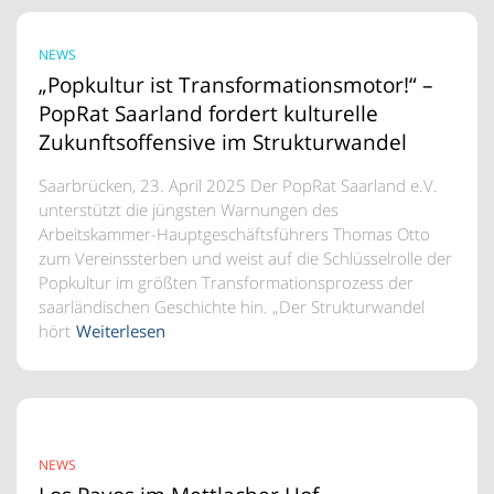
NEWS
„Popkultur ist Transformationsmotor!“ –
PopRat Saarland fordert kulturelle
Zukunftsoffensive im Strukturwandel
Saarbrücken, 23. April 2025 Der PopRat Saarland e.V.
unterstützt die jüngsten Warnungen des
Arbeitskammer-Hauptgeschäftsführers Thomas Otto
zum Vereinssterben und weist auf die Schlüsselrolle der
Popkultur im größten Transformationsprozess der
saarländischen Geschichte hin. „Der Strukturwandel
hört
Weiterlesen
NEWS