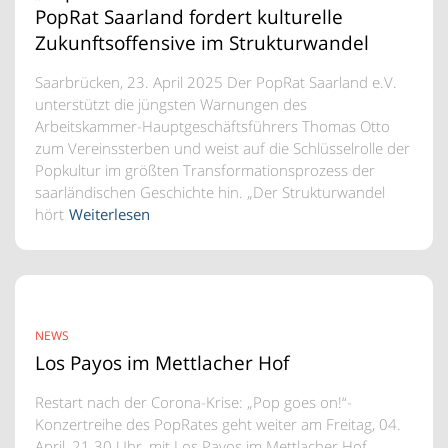
PopRat Saarland fordert kulturelle
Zukunftsoffensive im Strukturwandel
Saarbrücken, 23. April 2025 Der PopRat Saarland e.V.
unterstützt die jüngsten Warnungen des
Arbeitskammer-Hauptgeschäftsführers Thomas Otto
zum Vereinssterben und weist auf die Schlüsselrolle der
Popkultur im größten Transformationsprozess der
saarländischen Geschichte hin. „Der Strukturwandel
hört
Weiterlesen
NEWS
Los Payos im Mettlacher Hof
Restart nach der Corona-Krise: „Pop goes on!“-
Konzertreihe des PopRates geht weiter am Freitag, 04.
April, 21.30 Uhr, mit Los Payos im Mettlacher Hof,