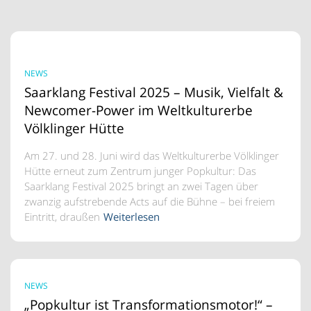
NEWS
Saarklang Festival 2025 – Musik, Vielfalt &
Newcomer-Power im Weltkulturerbe
Völklinger Hütte
Am 27. und 28. Juni wird das Weltkulturerbe Völklinger
Hütte erneut zum Zentrum junger Popkultur: Das
Saarklang Festival 2025 bringt an zwei Tagen über
zwanzig aufstrebende Acts auf die Bühne – bei freiem
Eintritt, draußen
Weiterlesen
NEWS
„Popkultur ist Transformationsmotor!“ –