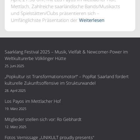
Mettlach. Zahlreiche saarländische Bands/Musikacts
und Spielstätten/Clubs präsentieren sich –
Umfänglichste Präsentation der
Weiterlesen
Saarklang Festival 2025 – Musik, Vielfalt & Newcomer-Power im
Weltkulturerbe Völklinger Hütte
25. Juni 2025
„Popkultur ist Transformationsmotor!“ – PopRat Saarland fordert
kulturelle Zukunftsoffensive im Strukturwandel
28. April 2025
Los Payos im Mettlacher Hof
19. März 2025
Mitglieder stellen sich vor: Ro Gebhardt
12. März 2025
Fotos Vernissage „UNIKULT proudly presents“