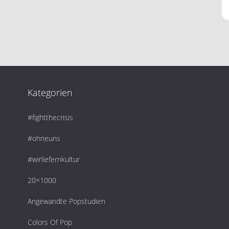
Kategorien
#fightthecrisis
#ohneuns
#wirliefernkultur
20×1000
Angewandte Popstudien
Colors Of Pop