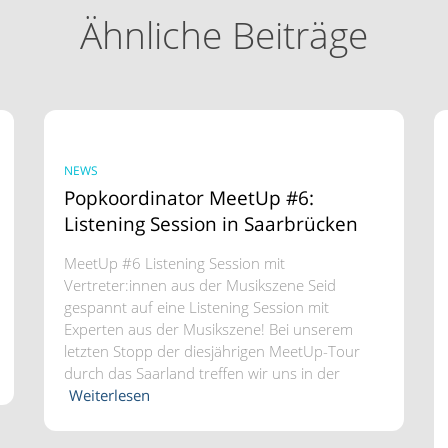
Ähnliche Beiträge
NEWS
Popkoordinator MeetUp #6:
Listening Session in Saarbrücken
MeetUp #6 Listening Session mit
Vertreter:innen aus der Musikszene Seid
gespannt auf eine Listening Session mit
Experten aus der Musikszene! Bei unserem
letzten Stopp der diesjährigen MeetUp-Tour
durch das Saarland treffen wir uns in der
Weiterlesen