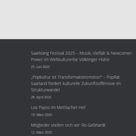
Saarklang Festival 2025 – Musik, Vielfalt & Newcomer-
Power im Weltkulturerbe Völklinger Hütte
25. Juni 2025
„Popkultur ist Transformationsmotor!“ – PopRat
Saarland fordert kulturelle Zukunftsoffensive im
Strukturwandel
28. April 2025
Los Payos im Mettlacher Hof
19. März 2025
Mitglieder stellen sich vor: Ro Gebhardt
12. März 2025