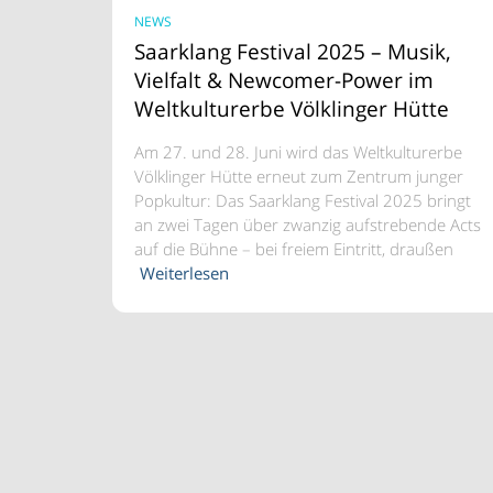
NEWS
Saarklang Festival 2025 – Musik,
Vielfalt & Newcomer-Power im
Weltkulturerbe Völklinger Hütte
Am 27. und 28. Juni wird das Weltkulturerbe
Völklinger Hütte erneut zum Zentrum junger
Popkultur: Das Saarklang Festival 2025 bringt
an zwei Tagen über zwanzig aufstrebende Acts
auf die Bühne – bei freiem Eintritt, draußen
Weiterlesen