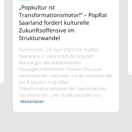
„Popkultur ist
Transformationsmotor!“ – PopRat
Saarland fordert kulturelle
Zukunftsoffensive im
Strukturwandel
Saarbrücken, 23. April 2025 Der PopRat
Saarland e.V. unterstützt die jüngsten
Warnungen des Arbeitskammer-
Hauptgeschäftsführers Thomas Otto zum
Vereinssterben und weist auf die Schlüsselrolle
der Popkultur im größten
Transformationsprozess der saarländischen
Geschichte hin. „Der Strukturwandel hört
Weiterlesen