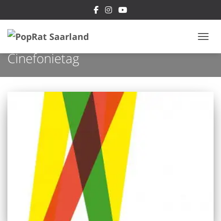
NAVI
Cinefonietag