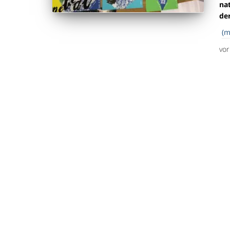
na
de
(m
vo