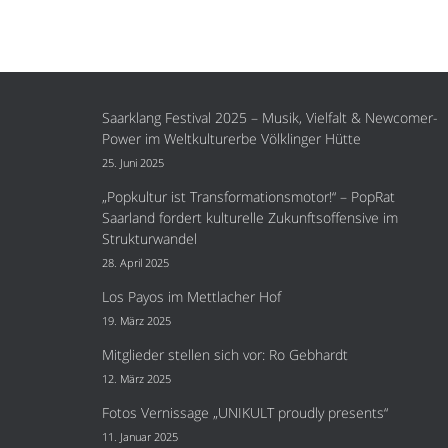
Saarklang Festival 2025 – Musik, Vielfalt & Newcomer-
Power im Weltkulturerbe Völklinger Hütte
25. Juni 2025
„Popkultur ist Transformationsmotor!“ – PopRat
Saarland fordert kulturelle Zukunftsoffensive im
Strukturwandel
28. April 2025
Los Payos im Mettlacher Hof
19. März 2025
Mitglieder stellen sich vor: Ro Gebhardt
12. März 2025
Fotos Vernissage „UNIKULT proudly presents“
11. Januar 2025