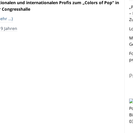
tionalen und internationalen Profis zum „Colors of Pop“ in
„
r Congresshalle
–
ehr …)
Z
r
9 Jahren
L
Mi
G
F
p
P