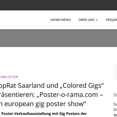
HOME/NEWS
ÜBER UNS
PROJE
ORS OF POP
opRat Saarland und „Colored Gigs“
räsentieren: „Poster-o-rama.com –
N
n european gig poster show“
S
V
g Poster-Verkaufsausstellung mit Gig Posters der
W