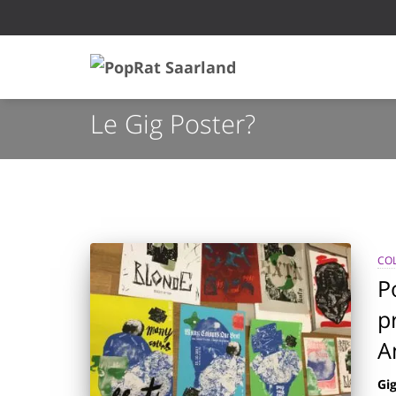
Le Gig Poster?
COL
P
p
A
Gi