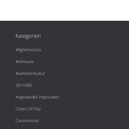
Kategorien
#fightthecrisis
#ohneuns
#wirliefernkultur
20×1000
Angewandte Popstudien
Colors Of Pop
Corona-Krise