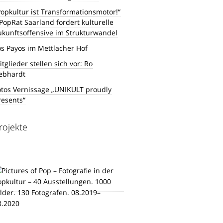
Popkultur ist Transformationsmotor!“
 PopRat Saarland fordert kulturelle
ukunftsoffensive im Strukturwandel
os Payos im Mettlacher Hof
tglieder stellen sich vor: Ro
ebhardt
otos Vernissage „UNIKULT proudly
resents“
rojekte