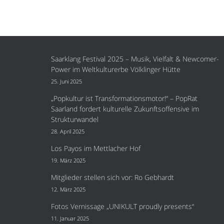
Saarklang Festival 2025 – Musik, Vielfalt & Newcomer-
Power im Weltkulturerbe Völklinger Hütte
25. Juni 2025
„Popkultur ist Transformationsmotor!“ – PopRat
Saarland fordert kulturelle Zukunftsoffensive im
Strukturwandel
28. April 2025
Los Payos im Mettlacher Hof
19. März 2025
Mitglieder stellen sich vor: Ro Gebhardt
12. März 2025
Fotos Vernissage „UNIKULT proudly presents“
11. Januar 2025