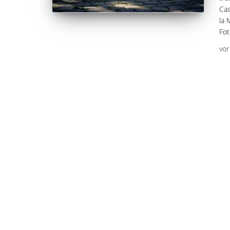
Cas
la 
Fot
vo