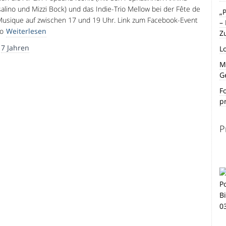
alino und Mizzi Bock) und das Indie-Trio Mellow bei der Fête de
„
Musique auf zwischen 17 und 19 Uhr. Link zum Facebook-Event
–
o
Weiterlesen
Z
r
7 Jahren
L
Mi
G
F
p
P