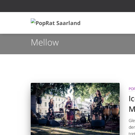
Mellow
POP
I
M
Gle
der
tre