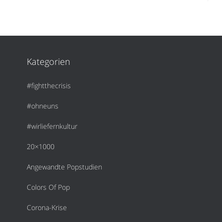
Kategorien
#fightthecrisis
#ohneuns
#wirliefernkultur
20×1000
Angewandte Popstudien
Colors Of Pop
Corona-Krise