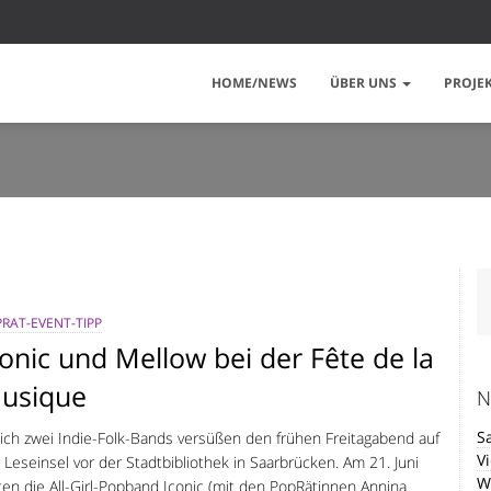
HOME/NEWS
ÜBER UNS
PROJE
RAT-EVENT-TIPP
conic und Mellow bei der Fête de la
usique
N
S
ich zwei Indie-Folk-Bands versüßen den frühen Freitagabend auf
V
 Leseinsel vor der Stadtbibliothek in Saarbrücken. Am 21. Juni
W
ten die All-Girl-Popband Iconic (mit den PopRätinnen Annina