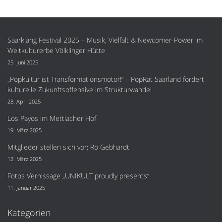
Saarklang Festival 2025 – Musik, Vielfalt & Newcomer-Power im
Weltkulturerbe Völklinger Hütte
25. Juni 2025
„Popkultur ist Transformationsmotor!“ – PopRat Saarland fordert
kulturelle Zukunftsoffensive im Strukturwandel
28. April 2025
Los Payos im Mettlacher Hof
19. März 2025
Mitglieder stellen sich vor: Ro Gebhardt
12. März 2025
Fotos Vernissage „UNIKULT proudly presents“
11. Januar 2025
Kategorien