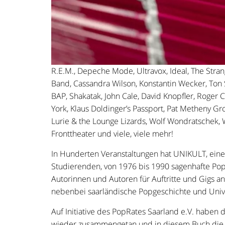
R.E.M., Depeche Mode, Ultravox, Ideal, The Strangl
Band, Cassandra Wilson, Konstantin Wecker, Ton 
BAP, Shakatak, John Cale, David Knopfler, Roger C
York, Klaus Doldinger’s Passport, Pat Metheny 
Lurie & the Lounge Lizards, Wolf Wondratschek, 
Fronttheater und viele, viele mehr!
In Hunderten Veranstaltungen hat UNIKULT, ein
Studierenden, von 1976 bis 1990 sagenhafte Pop
Autorinnen und Autoren für Auftritte und Gigs an
nebenbei saarländische Popgeschichte und Univ
Auf Initiative des PopRates Saarland e.V. habe
wieder zusammengetan und in diesem Buch die v