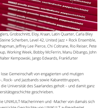
ers, Grobschnitt, Eloy, Kraan, Latin Quarter, Carla Bley
Steine Scherben, Level 42, United Jazz + Rock Ensemble,
hapman, Jeffrey Lee Pierce, Chi Coltrane, Rio Reiser, Pete
Group, Working Week, Bobby McFerrin, Manu Dibango, John
Walter Kempowski, Jango Edwards, Frankfurter
e lose Gemeinschaft von engagierten und mutigen
-, Rock- und Jazzbands sowie Kabaretttruppen,
 die Universität des Saarlandes geholt – und damit ganz
ersitätsgeschichte geschrieben.
n die UNIKULT-Macherinnen und -Macher von damals sich
errückte Geschichte von UNIKULT aufgearbeitet.