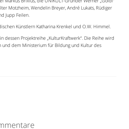
ef Markus Brixius, die UNIKULT-Gründer Werner „Goldi“
lter Motzheim, Wendelin Breyer, André Lukats, Rüdiger
nd Jupp Feilen.
ndischen Künstlern Katharina Krenkel und O.W. Himmel.
in dessen Projektreihe „KulturKraftwerk“. Die Reihe wird
 und dem Ministerium für Bildung und Kultur des
mmentare