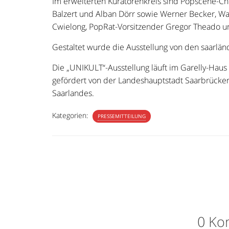
Im erweiterten Kuratorenkreis sind Popscene-Ch
Balzert und Alban Dörr sowie Werner Becker, Wa
Cwielong, PopRat-Vorsitzender Gregor Theado u
Gestaltet wurde die Ausstellung von den saarlä
Die „UNIKULT“-Ausstellung läuft im Garelly-Haus 
gefördert von der Landeshauptstadt Saarbrücken
Saarlandes.
Kategorien:
PRESSEMITTEILUNG
0 Ko