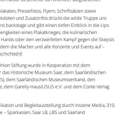
lakaten, Pressefotos, Flyern, Schriftsätzen sowie
kdoten und Zusatzinfos drückt die wilde Truppe uns
uns backstage und gibt einen tiefen Einblick in die Ups
rigkeiten eines Plakatkrieges, die kulinarischen
e Hands oder den verzweifelten Kampf gegen die Skepsis
udem die Macher und alle Konzerte und Events auf –
chichte(n)!
nion Stiftung wurde in Kooperation mit dem
r das Historische Museum Saar, dem Saarländischen
(UdS), dem Saarländischen Museumsverband, den
, dem Garelly-Haus/USUS e.V. und dem Conte Verlag
ikation und Begleitausstellung durch Inszene Media, 310,
e – Sparkassen, Saar LB, LBS und Saarland