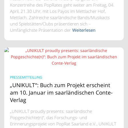
Konzertreihe des PopRates geht weiter am Freitag, 04.
April, 21.30 Uhr, mit Los Payos im Mettlacher Hof,
Mettlach. Zahlreiche saarländische Bands/Musikacts
und Spielstätten/Clubs präsentieren sich –
Umfänglichste Präsentation der
Weiterlesen
PRESSEMITTEILUNG
„UNIKULT“: Buch zum Projekt erscheint
am 10. Januar im saarländischen Conte-
Verlag
„UNIKULT proudly presents: saarländische
Popgeschichte(n)“, das Forschungs- und
Erinnerungsprojekt von PopRat Saarland e.V., UNIKULT