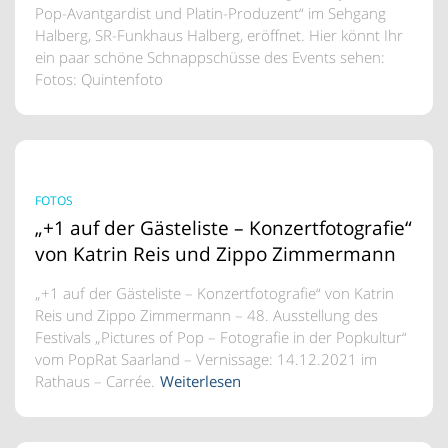
Pop-Avantgardist und Platin-Produzent“ im Sehgang
Halberg, SR-Funkhaus Halberg, eröffnet. Hier könnt Ihr
ein paar schöne Schnappschüsse des Events sehen:
Fotos: Quintenfoto
FOTOS
„+1 auf der Gästeliste – Konzertfotografie“
von Katrin Reis und Zippo Zimmermann
„+1 auf der Gästeliste – Konzertfotografie“ von Katrin
Reis und Zippo Zimmermann – 48. Ausstellung des
Festivals „Pictures of Pop – Fotografie in der Popkultur“
vom PopRat Saarland – Vernissage: 14.12.2021 im
Rathaus – Carrée.
Weiterlesen