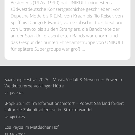
Bestehens (1976–1990) hat UNIKULT mindestens
südwestdeutsche Konzertgeschichte geschrieben: von
Depeche Mode bis R.E.M., von Kraan bis Rio Reiser, von
Spliff bis Django Edwards, von Grobschnitt bis Ideal und
von Ultravox bis zu den Stranglers, die Bandbreite der
an der Saar-Uni präsentierten Bands war enorm und
das Gespür der bunten Ehrenamtstruppe von UNIKULT
für spätere Supergroups war groß …
Saarklang Festival 2025 – Musik, Vielfalt & Newcomer-Power im
Weltkulturerbe Völklinger Hütte
25. Juni 2025
„Popkultur ist Transformationsmotor!“ – PopRat Saarland fordert
kulturelle Zukunftsoffensive im Strukturwandel
28. April 2025
Los Payos im Mettlacher Hof
19. März 2025