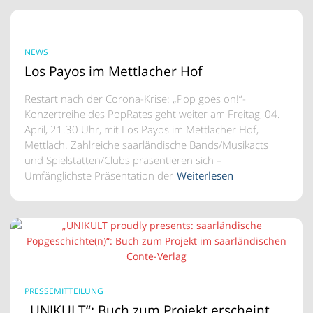
NEWS
Los Payos im Mettlacher Hof
Restart nach der Corona-Krise: „Pop goes on!“-
Konzertreihe des PopRates geht weiter am Freitag, 04.
April, 21.30 Uhr, mit Los Payos im Mettlacher Hof,
Mettlach. Zahlreiche saarländische Bands/Musikacts
und Spielstätten/Clubs präsentieren sich –
Umfänglichste Präsentation der
Weiterlesen
PRESSEMITTEILUNG
„UNIKULT“: Buch zum Projekt erscheint