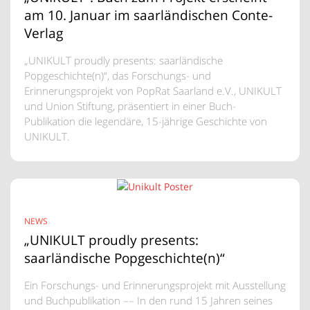
am 10. Januar im saarländischen Conte-
Verlag
„UNIKULT proudly presents: saarländische
Popgeschichte(n)“, das Forschungs- und
Erinnerungsprojekt von PopRat Saarland e.V., UNIKULT
und Union Stiftung, präsentiert in einer Buch-
Publikation die legendäre, 15-jährige Geschichte von
UNIKULT.
NEWS
„UNIKULT proudly presents:
saarländische Popgeschichte(n)“
Ein Forschungs- und Erinnerungsprojekt mit Ausstellung
und Buchpublikation –– In den rund 15 Jahren seines