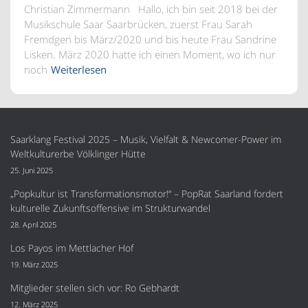
Christian Zimmermann Hallo, ich bin seit 2018 bei der
Musikschule Saar Saarbrücken, zuerst Frau Sarah
Fremdgen bis März/2020 und bis heute Frau Sandrine
Lisken. März 2020 hatte ich einen Moment, wo ich nur
noch
Weiterlesen
Saarklang Festival 2025 – Musik, Vielfalt & Newcomer-Power im
Weltkulturerbe Völklinger Hütte
25. Juni 2025
„Popkultur ist Transformationsmotor!“ – PopRat Saarland fordert
kulturelle Zukunftsoffensive im Strukturwandel
28. April 2025
Los Payos im Mettlacher Hof
19. März 2025
Mitglieder stellen sich vor: Ro Gebhardt
12. März 2025