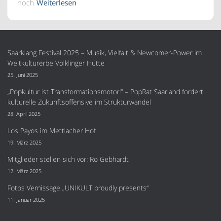
noch
Weiterlesen
Saarklang Festival 2025 – Musik, Vielfalt & Newcomer-Power im
Weltkulturerbe Völklinger Hütte
25. Juni 2025
„Popkultur ist Transformationsmotor!“ – PopRat Saarland fordert
kulturelle Zukunftsoffensive im Strukturwandel
28. April 2025
Los Payos im Mettlacher Hof
19. März 2025
Mitglieder stellen sich vor: Ro Gebhardt
12. März 2025
Fotos Vernissage „UNIKULT proudly presents“
11. Januar 2025