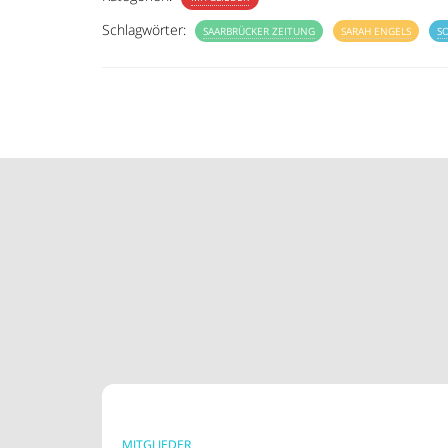
Schlagwörter:
SAARBRÜCKER ZEITUNG
SARAH ENGELS
S
MITGLIEDER