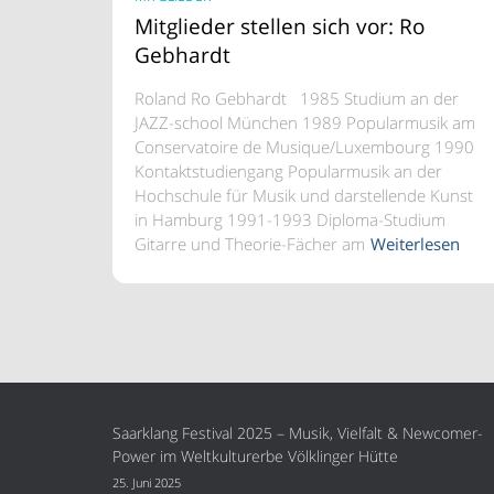
Mitglieder stellen sich vor: Ro
Gebhardt
Roland Ro Gebhardt 1985 Studium an der
JAZZ-school München 1989 Popularmusik am
Conservatoire de Musique/Luxembourg 1990
Kontaktstudiengang Popularmusik an der
Hochschule für Musik und darstellende Kunst
in Hamburg 1991-1993 Diploma-Studium
Gitarre und Theorie-Fächer am
Weiterlesen
Saarklang Festival 2025 – Musik, Vielfalt & Newcomer-
Power im Weltkulturerbe Völklinger Hütte
25. Juni 2025