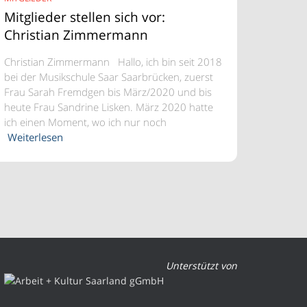
Mitglieder stellen sich vor:
Christian Zimmermann
Christian Zimmermann Hallo, ich bin seit 2018
bei der Musikschule Saar Saarbrücken, zuerst
Frau Sarah Fremdgen bis März/2020 und bis
heute Frau Sandrine Lisken. März 2020 hatte
ich einen Moment, wo ich nur noch
Weiterlesen
Unterstützt von