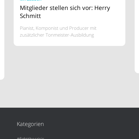
Mitglieder stellen sich vor: Herry
Schmitt
Pianist, Komponist und Producer mit
zusätzlicher Tonmeister-Ausbildung
Kategorien
#fightthecrisis