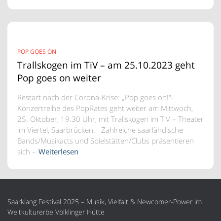
POP GOES ON
Trallskogen im TiV – am 25.10.2023 geht
Pop goes on weiter
Restart nach der Corona-Krise: „Pop goes on!“-
Konzertreihe des PopRates geht weiter am Mittwoch,
25. Oktober, 19.30 Uhr, mit Trallskogen im TiV – Theater
im Viertel, Saarbrücken. Zahlreiche saarländische
Bands/Musikacts und Spielstätten/Clubs präsentieren
sich –
Weiterlesen
Saarklang Festival 2025 – Musik, Vielfalt & Newcomer-Power im
Weltkulturerbe Völklinger Hütte