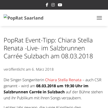
NAVI
PopRat Event-Tipp: Chiara Stella
Renata -Live- im Salzbrunnen
Carrée Sulzbach am 08.03.2018
veröffentlicht am
6. März 2018
Die Singer-Songwriterin
Chiara Stella Renata
– auch CSR
genannt –
wird am
08.03.2018 um 19:30 Uhr im
Salzbrunnen Carrée in Sulzbach
auf der Bühne stehen
und ihr Publikum mit ihren Songs verzaubern.
L
etztes Jahr gewann die junge Künstlerin den