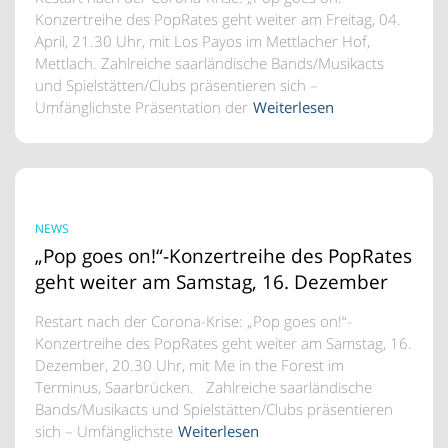
Konzertreihe des PopRates geht weiter am Freitag, 04.
April, 21.30 Uhr, mit Los Payos im Mettlacher Hof,
Mettlach. Zahlreiche saarländische Bands/Musikacts
und Spielstätten/Clubs präsentieren sich –
Umfänglichste Präsentation der
Weiterlesen
NEWS
„Pop goes on!“-Konzertreihe des PopRates
geht weiter am Samstag, 16. Dezember
Restart nach der Corona-Krise: „Pop goes on!“-
Konzertreihe des PopRates geht weiter am Samstag, 16.
Dezember, 20.30 Uhr, mit Me in the Forest im
Terminus, Saarbrücken. Zahlreiche saarländische
Bands/Musikacts und Spielstätten/Clubs präsentieren
sich – Umfänglichste
Weiterlesen