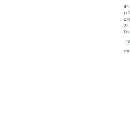
Im 
prä
Exo
22.
Fee
(m
vo