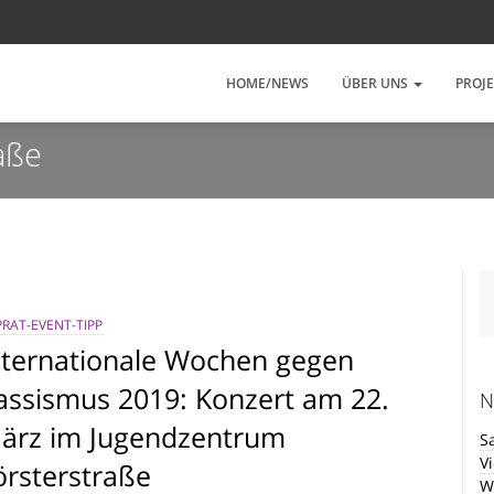
HOME/NEWS
ÜBER UNS
PROJ
aße
RAT-EVENT-TIPP
nternationale Wochen gegen
assismus 2019: Konzert am 22.
N
ärz im Jugendzentrum
S
V
örsterstraße
W