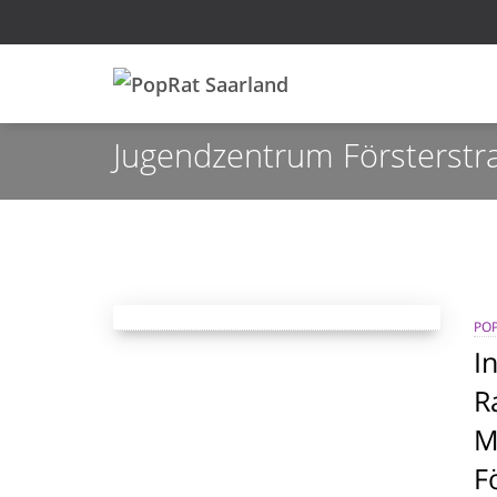
Jugendzentrum Försterstr
POP
I
R
M
F