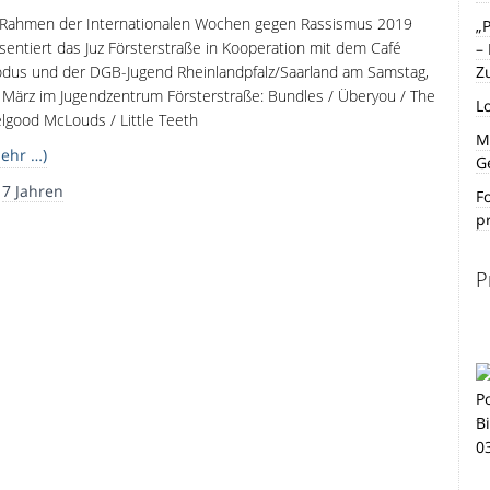
Rahmen der Internationalen Wochen gegen Rassismus 2019
„
sentiert das Juz Försterstraße in Kooperation mit dem Café
–
dus und der DGB-Jugend Rheinlandpfalz/Saarland am Samstag,
Z
 März im Jugendzentrum Försterstraße: Bundles / Überyou / The
L
lgood McLouds / Little Teeth
Mi
ehr …)
G
r
7 Jahren
F
p
P