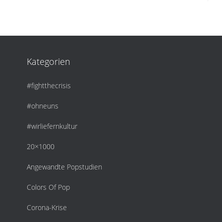
Kategorien
#fightthecrisis
#ohneuns
#wirliefernkultur
20×1000
Angewandte Popstudien
Colors Of Pop
Corona-Krise