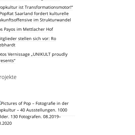
Popkultur ist Transformationsmotor!“
 PopRat Saarland fordert kulturelle
ukunftsoffensive im Strukturwandel
os Payos im Mettlacher Hof
tglieder stellen sich vor: Ro
ebhardt
otos Vernissage „UNIKULT proudly
resents“
rojekte