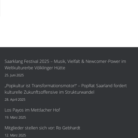
Saarklang Festival 2025 – Musik, Vielfalt & Newcomer-Power im
Weltkulturerbe Völklinger Hütte
25. Juni 2025
„Popkultur ist Transformationsmotor!“ – PopRat Saarland fordert
kulturelle Zukunftsoffensive im Strukturwandel
28. April 2025
Los Payos im Mettlacher Hof
19. März 2025
Mitglieder stellen sich vor: Ro Gebhardt
12. März 2025