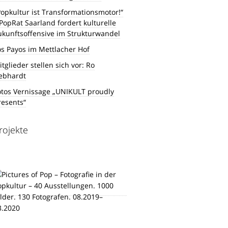
Popkultur ist Transformationsmotor!“
 PopRat Saarland fordert kulturelle
ukunftsoffensive im Strukturwandel
os Payos im Mettlacher Hof
tglieder stellen sich vor: Ro
ebhardt
otos Vernissage „UNIKULT proudly
resents“
rojekte