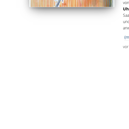
von
Uhr
Saa
und
anw
(m
vo