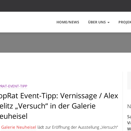
HOME/NEWS
ÜBER UNS
PROJE
RAT-EVENT-TIPP
opRat Event-Tipp: Vernissage / Alex
ielitz „Versuch“ in der Galerie
N
euheisel
S
V
e
Galerie Neuheisel
lädt zur Eröffnung der Ausstellung „Versuch“
W