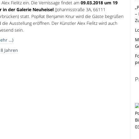
 Alex Fielitz ein. Die Vernissage findet am
09.03.2018 um 19
„
 in der Galerie Neuheisel
(Johannisstraße 3A, 66111
–
rbrücken) statt. PopRat Benjamin Knur wird die Gäste begrüßen
Z
 die Ausstellung eröffnen. Der Künstler Alex Fielitz wird auch
esend sein.
L
Mi
ehr …)
G
r
8 Jahren
F
p
P