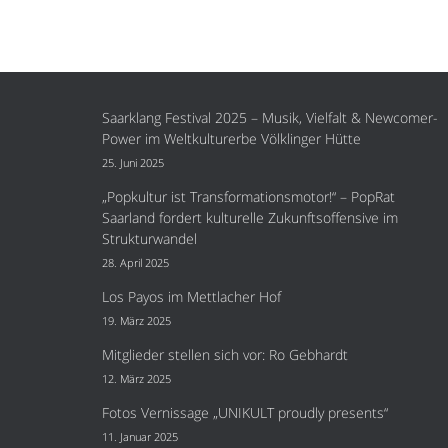
Saarklang Festival 2025 – Musik, Vielfalt & Newcomer-
Power im Weltkulturerbe Völklinger Hütte
25. Juni 2025
„Popkultur ist Transformationsmotor!“ – PopRat
Saarland fordert kulturelle Zukunftsoffensive im
Strukturwandel
28. April 2025
Los Payos im Mettlacher Hof
19. März 2025
Mitglieder stellen sich vor: Ro Gebhardt
12. März 2025
Fotos Vernissage „UNIKULT proudly presents“
11. Januar 2025