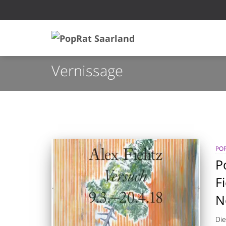
Vernissage
POP
P
F
N
Di