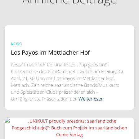
NEWS
Los Payos im Mettlacher Hof
Restart nach der Corona-Krise: „Pop goes on!“-
Konzertreihe des PopRates geht weiter am Freitag, 04.
April, 21.30 Uhr, mit Los Payos im Mettlacher Hof,
Mettlach. Zahlreiche saarländische Bands/Musikacts
und Spielstätten/Clubs präsentieren sich –
Umfänglichste Präsentation der
Weiterlesen