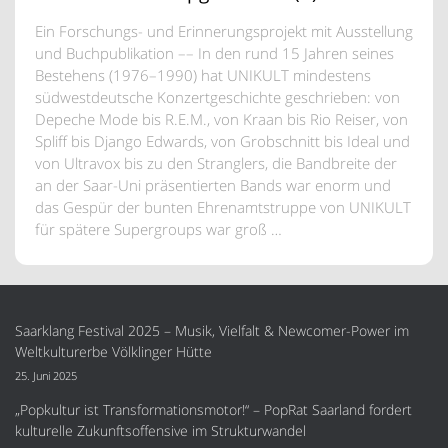
Ein Forschungs- und Erinnerungsprojekt mit Ausstellung
und Buchpublikation –– In den rund 15 Jahren seines
Bestehens (1976–1990) hat UNIKULT mindestens
südwestdeutsche Konzertgeschichte geschrieben: von
Depeche Mode bis R.E.M., von Kraan bis Rio Reiser, von
Spliff bis Django Edwards, von Grobschnitt bis Ideal und
von Ultravox bis zu den Stranglers, die Bandbreite der
an der Saar-Uni präsentierten Bands war enorm und
das Gespür der bunten Ehrenamtstruppe von UNIKULT
für spätere Supergroups war groß …
Saarklang Festival 2025 – Musik, Vielfalt & Newcomer-Power im
Weltkulturerbe Völklinger Hütte
25. Juni 2025
„Popkultur ist Transformationsmotor!“ – PopRat Saarland fordert
kulturelle Zukunftsoffensive im Strukturwandel