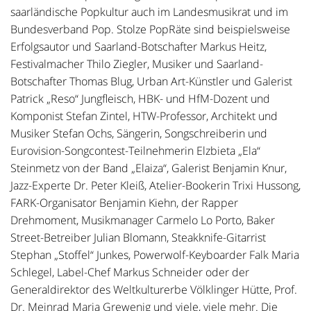
saarländische Popkultur auch im Landesmusikrat und im
Bundesverband Pop. Stolze PopRäte sind beispielsweise
Erfolgsautor und Saarland-Botschafter Markus Heitz,
Festivalmacher Thilo Ziegler, Musiker und Saarland-
Botschafter Thomas Blug, Urban Art-Künstler und Galerist
Patrick „Reso“ Jungfleisch, HBK- und HfM-Dozent und
Komponist Stefan Zintel, HTW-Professor, Architekt und
Musiker Stefan Ochs, Sängerin, Songschreiberin und
Eurovision-Songcontest-Teilnehmerin Elzbieta „Ela“
Steinmetz von der Band „Elaiza“, Galerist Benjamin Knur,
Jazz-Experte Dr. Peter Kleiß, Atelier-Bookerin Trixi Hussong,
FARK-Organisator Benjamin Kiehn, der Rapper
Drehmoment, Musikmanager Carmelo Lo Porto, Baker
Street-Betreiber Julian Blomann, Steakknife-Gitarrist
Stephan „Stoffel“ Junkes, Powerwolf-Keyboarder Falk Maria
Schlegel, Label-Chef Markus Schneider oder der
Generaldirektor des Weltkulturerbe Völklinger Hütte, Prof.
Dr. Meinrad Maria Grewenig und viele, viele mehr. Die