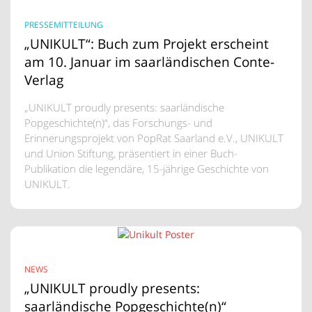
PRESSEMITTEILUNG
„UNIKULT“: Buch zum Projekt erscheint
am 10. Januar im saarländischen Conte-
Verlag
„UNIKULT proudly presents: saarländische
Popgeschichte(n)“, das Forschungs- und
Erinnerungsprojekt von PopRat Saarland e.V., UNIKULT
und Union Stiftung, präsentiert in einer Buch-
Publikation die legendäre, 15-jährige Geschichte von
UNIKULT.
NEWS
„UNIKULT proudly presents:
saarländische Popgeschichte(n)“