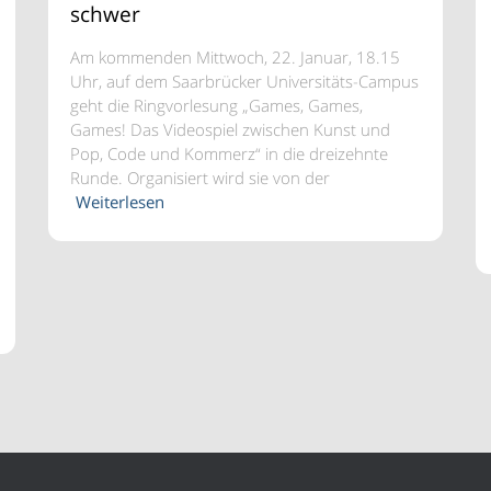
schwer
Am kommenden Mittwoch, 22. Januar, 18.15
Uhr, auf dem Saarbrücker Universitäts-Campus
geht die Ringvorlesung „Games, Games,
Games! Das Videospiel zwischen Kunst und
Pop, Code und Kommerz“ in die dreizehnte
Runde. Organisiert wird sie von der
Weiterlesen