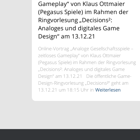
Gameplay“ von Klaus Ottmaier
(Pegasus Spiele) im Rahmen der
Ringvorlesung „Decisions²:
Analoges und digitales Game
Design“ am 13.12.21
Online-Vortrag „Analoge Gesellschaftsspiele –
zeitloses Gameplay“ von Klaus Ottmaier
(Pegasus Spiele) im Rahmen der Ringvorlesung
„Decisions²: Analoges und digitales Game
Design“ am 13.12.21 Die öffentliche Game-
Design-Ringvorlesung „Decisions²“ geht am
13.12.21 um 18:15 Uhr in
Weiterlesen