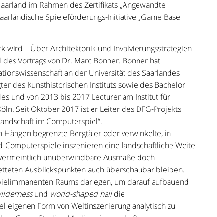
Saarland im Rahmen des Zertifikats „Angewandte
saarländische Spieleförderungs-Initiative „Game Base
 wird – Über Architektonik und Involvierungsstrategien
 des Vortrags von Dr. Marc Bonner. Bonner hat
tionswissenschaft an der Universität des Saarlandes
ter des Kunsthistorischen Instituts sowie des Bachelor
es und von 2013 bis 2017 Lecturer am Institut für
öln. Seit Oktober 2017 ist er Leiter des DFG-Projekts
 Landschaft im Computerspiel“.
n Hängen begrenzte Bergtäler oder verwinkelte, in
-Computerspiele inszenieren eine landschaftliche Weite
en vermeintlich unüberwindbare Ausmaße doch
ketteten Ausblickspunkten auch überschaubar bleiben.
spielimmanenten Raums darlegen, um darauf aufbauend
wilderness
und
world-shaped hall
die
el eigenen Form von Weltinszenierung analytisch zu