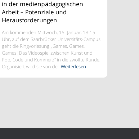
in der medienpädagogischen
Arbeit – Potenziale und
Herausforderungen
Am kommenden Mittwoch, 15. Januar, 18.15
Uhr, auf dem Saarbrücker Universitäts-Campus
geht die Ringvorlesung „Games, Games,
Games! Das Videospiel zwischen Kunst und
Pop, Code und Kommerz“ in die zwölfte Runde.
Organisiert wird sie von der
Weiterlesen