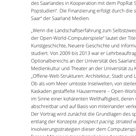
des Saarlandes in Kooperation mit dem PopRat 
Popstudien“. Die Finanzierung erfolgt durch die 
Saar“ der Saarland Medien.
„Wenn die Landschaftserfahrung zum Selbstzweck
der Open-World-Computerspiele“ lautet der Titel
Kunstgeschichte, Neuere Geschichte und Informa
studiert. Von 2009 bis 2013 war er Lehrbeauftrag
Optionalbereichs an der Universität des Saarland
Medienkultur und Theater an der Universität zu K
„Offene-Welt-Strukturen: Architektur, Stadt und
Ob als vom Meer umtoste Inselwelten, von steile
Kaskaden gestaffelte Häusermeere – Open-World
im Sinne einer kohärenten Welthaftigkeit, der
abschreitbar und auf Basis von miteinander ver
Der Vortrag wird zunächst die Grundlagen des 
entlang der Konzepte
prospect pacing
,
striated 
Involvierungsstrategien dieser dem Computerspi