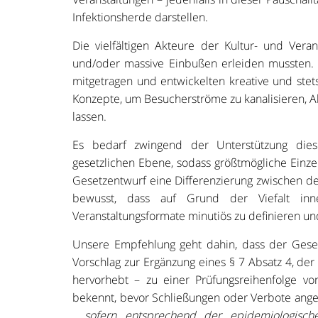
Infektionsherde darstellen.
Die vielfältigen Akteure der Kultur- und Vera
und/oder massive Einbußen erleiden mussten
mitgetragen und entwickelten kreative und ste
Konzepte, um Besucherströme zu kanalisieren, 
lassen.
Es bedarf zwingend der Unterstützung dies
gesetzlichen Ebene, sodass größtmögliche Einze
Gesetzentwurf eine Differenzierung zwischen den
bewusst, dass auf Grund der Viefalt inn
Veranstaltungsformate minutiös zu definieren un
Unsere Empfehlung geht dahin, dass der Gese
Vorschlag zur Ergänzung eines § 7 Absatz 4, d
hervorhebt – zu einer Prüfungsreihenfolge vo
bekennt, bevor Schließungen oder Verbote angeo
„…sofern entsprechend der epidemiologisch