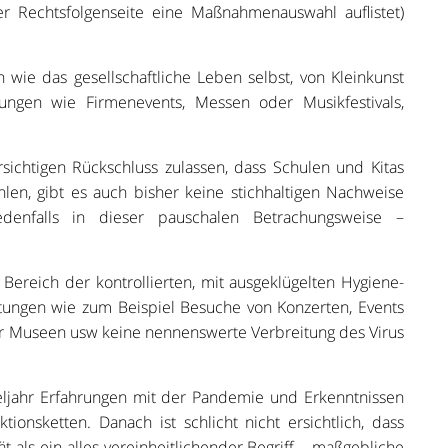
der Rechtsfolgenseite eine Maßnahmenauswahl auflistet)
n wie das gesellschaftliche Leben selbst, von Kleinkunst
ungen wie Firmenevents, Messen oder Musikfestivals,
sichtigen Rückschluss zulassen, dass Schulen und Kitas
len, gibt es auch bisher keine stichhaltigen Nachweise
edenfalls in dieser pauschalen Betrachungsweise –
Bereich der kontrollierten, mit ausgeklügelten Hygiene-
tungen wie zum Beispiel Besuche von Konzerten, Events
er Museen usw keine nennenswerte Verbreitung des Virus
eljahr Erfahrungen mit der Pandemie und Erkenntnissen
ionsketten. Danach ist schlicht nicht ersichtlich, dass
ät als ein alles vereinheitlichender Begriff – maßgebliche