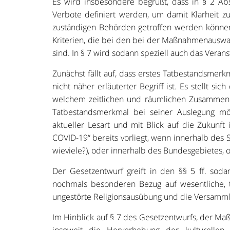
Es wird insbesondere begrüßt, dass in § 2 Ab
Verbote definiert werden, um damit Klarheit 
zuständigen Behörden getroffen werden können;
Kriterien, die bei den bei der Maßnahmenausw
sind. In § 7 wird sodann speziell auch das Vera
Zunächst fällt auf, dass erstes Tatbestandsmerk
nicht näher erläuterter Begriff ist. Es stellt s
welchem zeitlichen und räumlichen Zusammenha
Tatbestandsmerkmal bei seiner Auslegung mög
aktueller Lesart und mit Blick auf die Zukunft 
COVID-19“ bereits vorliegt, wenn innerhalb des 
wieviele?), oder innerhalb des Bundesgebietes,
Der Gesetzentwurf greift in den §§ 5 ff. so
nochmals besonderen Bezug auf wesentliche, 
ungestörte Religionsausübung und die Versammlun
Im Hinblick auf § 7 des Gesetzentwurfs, der Ma