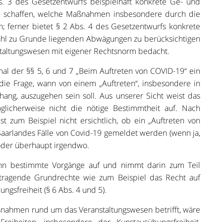
s. 3 des Gesetzentwurfs beispielhaft konkrete Ge- und
zu schaffen, welche Maßnahmen insbesondere durch die
 ferner bietet § 2 Abs. 4 des Gesetzentwurfs konkrete
ahl zu Grunde liegenden Abwägungen zu berücksichtigen
nstaltungswesen mit eigener Rechtsnorm bedacht.
mal der §§ 5, 6 und 7 „Beim Auftreten von COVID-19“ ein
ich die Frage, wann von einem „Auftreten“, insbesondere in
ng, auszugehen sein soll. Aus unserer Sicht weist das
licherweise nicht die nötige Bestimmtheit auf. Nach
ist zum Beispiel nicht ersichtlich, ob ein „Auftreten von
Saarlandes Fälle von Covid-19 gemeldet werden (wenn ja,
 oder überhaupt irgendwo.
dann bestimmte Vorgänge auf und nimmt darin zum Teil
tragende Grundrechte wie zum Beispiel das Recht auf
gsfreiheit (§ 6 Abs. 4 und 5).
ßnahmen rund um das Veranstaltungswesen betrifft, wäre