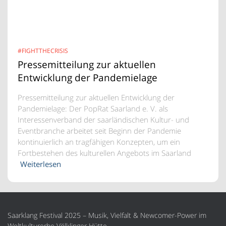
#FIGHTTHECRISIS
Pressemitteilung zur aktuellen
Entwicklung der Pandemielage
Pressemitteilung zur aktuellen Entwicklung der
Pandemielage: Der PopRat Saarland e. V. als
Interessenverband der saarländischen Kultur- und
Eventbranche arbeitet seit Beginn der Pandemie
kontinuierlich an tragfähigen Konzepten, um ein
Fortbestehen des kulturellen Angebots im Saarland
Weiterlesen
Saarklang Festival 2025 – Musik, Vielfalt & Newcomer-Power im
Weltkulturerbe Völklinger Hütte