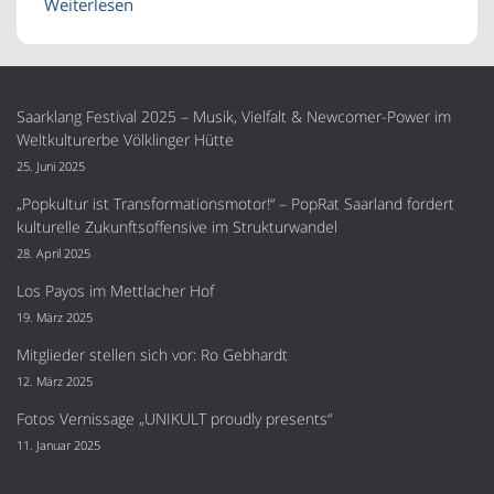
Weiterlesen
Saarklang Festival 2025 – Musik, Vielfalt & Newcomer-Power im
Weltkulturerbe Völklinger Hütte
25. Juni 2025
„Popkultur ist Transformationsmotor!“ – PopRat Saarland fordert
kulturelle Zukunftsoffensive im Strukturwandel
28. April 2025
Los Payos im Mettlacher Hof
19. März 2025
Mitglieder stellen sich vor: Ro Gebhardt
12. März 2025
Fotos Vernissage „UNIKULT proudly presents“
11. Januar 2025